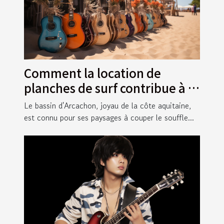
Comment la location de
planches de surf contribue à la
culture du surf sur le bassin
Le bassin d'Arcachon, joyau de la côte aquitaine,
d'Arcachon
est connu pour ses paysages à couper le souffle...