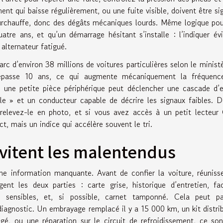
ent qui baisse régulièrement, ou une fuite visible, doivent être si
 surchauffe, donc des dégâts mécaniques lourds. Même logique po
uatre ans, et qu’un démarrage hésitant s’installe : l’indiquer év
alternateur fatigué.
arc d’environ 38 millions de voitures particulières selon le minist
dépasse 10 ans, ce qui augmente mécaniquement la fréquenc
lus une petite pièce périphérique peut déclencher une cascade d’e
ible » et un conducteur capable de décrire les signaux faibles. D
, relevez-le en photo, et si vous avez accès à un petit lecteu
t, mais un indice qui accélère souvent le tri.
vitent les malentendus
e information manquante. Avant de confier la voiture, réuniss
ent les deux parties : carte grise, historique d’entretien, fa
sensibles, et, si possible, carnet tamponné. Cela peut par
diagnostic. Un embrayage remplacé il y a 15 000 km, un kit distri
ngé, ou une réparation sur le circuit de refroidissement, ce so