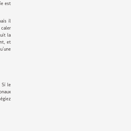
ie est
ais il
 caler
uit la
nt, et
qu’une
 Si le
ionaux
légiez