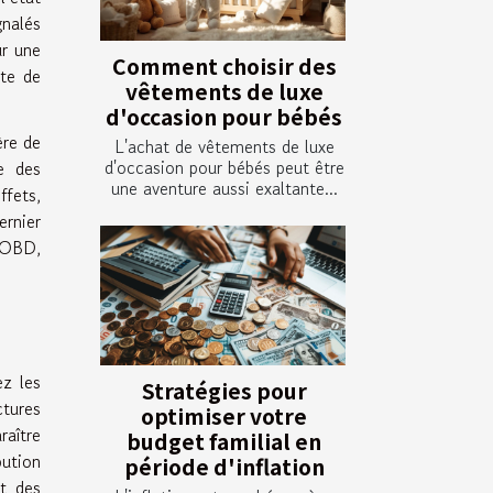
gnalés
ur une
Comment choisir des
ite de
vêtements de luxe
d'occasion pour bébés
ère de
L'achat de vêtements de luxe
d'occasion pour bébés peut être
e des
une aventure aussi exaltante...
ffets,
ernier
r OBD,
ez les
Stratégies pour
ctures
optimiser votre
aître
budget familial en
bution
période d'inflation
nt des