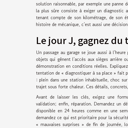
solution raisonnable, par exemple une panne de
la plus sûre consiste à exiger un diagnostic a
tenant compte de son kilométrage, de son éta
histoire de mécanique, c’est aussi une décisio
Le jour J, gagnez du t
Un passage au garage se joue aussi à l’heure p
objets qui gênent l’accès aux sièges arrière ou
démonstration en conditions réelles. Explique
tentation de « diagnostiquer à sa place » fait
: plein dans une station inhabituelle, choc su
trajet sous forte chaleur. Ces détails, concrets
Avant de laisser les clés, exigez une formu
validation; enfin, réparation. Demandez un déla
disponible en 24 heures comme en une semai
demandez ce qui est prioritaire pour la sécurité 
« mauvaises surprises » de fin de journée, l