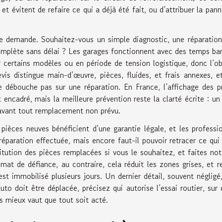
t évitent de refaire ce qui a déjà été fait, ou d’attribuer la pann
re demande. Souhaitez-vous un simple diagnostic, une réparatio
omplète sans délai ? Les garages fonctionnent avec des temps b
r certains modèles ou en période de tension logistique, donc l’ob
is distingue main-d’œuvre, pièces, fluides, et frais annexes, et
ne débouche pas sur une réparation. En France, l’affichage des p
encadré, mais la meilleure prévention reste la clarté écrite : un
n avant tout remplacement non prévu.
pièces neuves bénéficient d’une garantie légale, et les professi
réparation effectuée, mais encore faut-il pouvoir retracer ce qui
itution des pièces remplacées si vous le souhaitez, et faites not
at de défiance, au contraire, cela réduit les zones grises, et r
 est immobilisé plusieurs jours. Un dernier détail, souvent négligé
uto doit être déplacée, précisez qui autorise l’essai routier, sur 
is mieux vaut que tout soit acté.