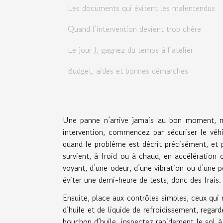
Les documents qui évitent les malentendus
Quand l’intervention devient trop chère
Le jour J, gagnez du temps à l’atelier
Budget, aides et bonnes démarches
Une panne n’arrive jamais au bon moment, mai
intervention, commencez par sécuriser le véhi
quand le problème est décrit précisément, et 
survient, à froid ou à chaud, en accélération 
voyant, d’une odeur, d’une vibration ou d’une 
éviter une demi-heure de tests, donc des frais.
Ensuite, place aux contrôles simples, ceux qui 
d’huile et de liquide de refroidissement, regar
bouchon d’huile, inspectez rapidement le sol à 