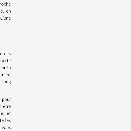
proche
le, en
qu’une
dé des
courte
car la
emment
u long
 pour
t être
e, et
te les
e vous