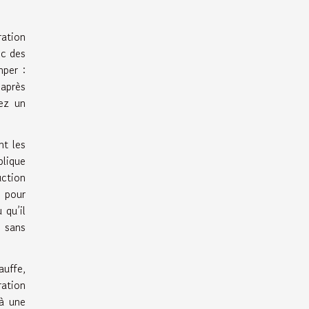
ration
ec des
mper :
 après
ez un
nt les
blique
uction
t pour
 qu’il
, sans
auffe,
ration
 à une