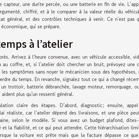
 capteur, une durite percée, ou une batterie en fin de vie. L’ap
rgumenté, chiffré, et à le comparer à la valeur réelle du véhicu
t général, et des contrôles techniques à venir. Ce n’est pas 
n économique, qui se prépare.
emps à l’atelier
rès. Arrivez à l’heure convenue, avec un véhicule accessible, vi
 au coffre, et, si l’atelier doit chercher un bruit, prévoyez une 
z les symptômes sans noyer le mécanicien sous des hypothèses, 
 perdre du temps. En revanche, signalez tout ce qui a changé réc
r un trottoir, batterie débranchée, lavage moteur, remorquage, o
, aident plus qu’un ressenti général.
lation claire des étapes. D’abord, diagnostic; ensuite, appel
i réaliste, car l’atelier dépend des livraisons, et une pièce peu
ne, selon le modèle. Si vous avez un budget plafond, dites-l
et la fiabilité, et ce qui peut attendre. Cette hiérarchisation limi
orsque la voiture est prête mais que la facture dépasse ce qu