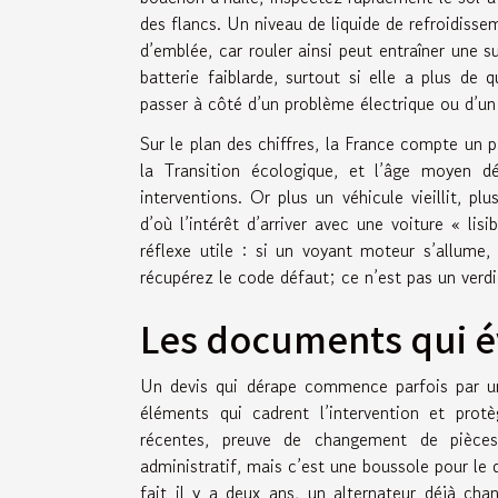
des flancs. Un niveau de liquide de refroidissem
d’emblée, car rouler ainsi peut entraîner une
batterie faiblarde, surtout si elle a plus de q
passer à côté d’un problème électrique ou d’un 
Sur le plan des chiffres, la France compte un p
la Transition écologique, et l’âge moyen 
interventions. Or plus un véhicule vieillit, p
d’où l’intérêt d’arriver avec une voiture « lis
réflexe utile : si un voyant moteur s’allume
récupérez le code défaut; ce n’est pas un verdic
Les documents qui é
Un devis qui dérape commence parfois par un
éléments qui cadrent l’intervention et protèg
récentes, preuve de changement de pièces 
administratif, mais c’est une boussole pour le 
fait il y a deux ans, un alternateur déjà cha