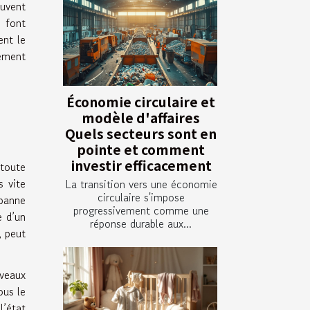
ouvent
 font
ent le
lement
Économie circulaire et
modèle d'affaires
Quels secteurs sont en
pointe et comment
investir efficacement
 toute
s vite
La transition vers une économie
circulaire s'impose
 panne
progressivement comme une
e d’un
réponse durable aux...
, peut
iveaux
ous le
l’état