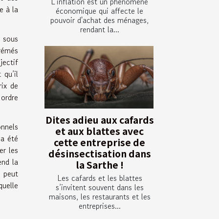
L'inflation est un phénomène
e à la
économique qui affecte le
pouvoir d'achat des ménages,
rendant la...
n sous
arémés
jectif
 qu’il
rix de
 ordre
Dites adieu aux cafards
onnels
et aux blattes avec
 a été
cette entreprise de
er les
désinsectisation dans
end la
la Sarthe !
, peut
Les cafards et les blattes
quelle
s’invitent souvent dans les
maisons, les restaurants et les
entreprises...