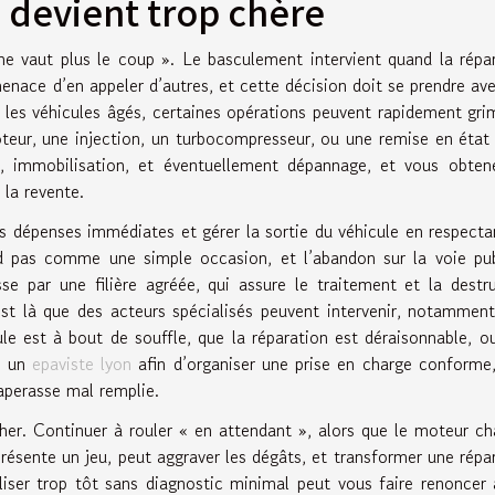
 devient trop chère
e vaut plus le coup ». Le basculement intervient quand la répa
menace d’en appeler d’autres, et cette décision doit se prendre av
 les véhicules âgés, certaines opérations peuvent rapidement gri
teur, une injection, un turbocompresseur, ou une remise en état
e, immobilisation, et éventuellement dépannage, et vous obten
 la revente.
es dépenses immédiates et gérer la sortie du véhicule en respecta
nd pas comme une simple occasion, et l’abandon sur la voie pu
e par une filière agréée, qui assure le traitement et la destr
C’est là que des acteurs spécialisés peuvent intervenir, notammen
le est à bout de souffle, que la réparation est déraisonnable, ou
s un
epaviste lyon
afin d’organiser une prise en charge conforme
paperasse mal remplie.
her. Continuer à rouler « en attendant », alors que le moteur ch
 présente un jeu, peut aggraver les dégâts, et transformer une répa
liser trop tôt sans diagnostic minimal peut vous faire renoncer