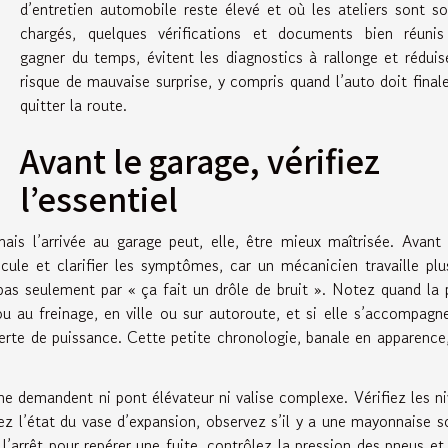
d’entretien automobile reste élevé et où les ateliers sont s
chargés, quelques vérifications et documents bien réunis
gagner du temps, évitent les diagnostics à rallonge et réduis
risque de mauvaise surprise, y compris quand l’auto doit fina
quitter la route.
Avant le garage, vérifiez
l’essentiel
s l’arrivée au garage peut, elle, être mieux maîtrisée. Avant
cule et clarifier les symptômes, car un mécanicien travaille plu
pas seulement par « ça fait un drôle de bruit ». Notez quand la
ou au freinage, en ville ou sur autoroute, et si elle s’accompagn
perte de puissance. Cette petite chronologie, banale en apparence
ne demandent ni pont élévateur ni valise complexe. Vérifiez les n
dez l’état du vase d’expansion, observez s’il y a une mayonnaise s
l’arrêt pour repérer une fuite, contrôlez la pression des pneus et 