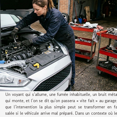
Un voyant qui s’allume, une fumée inhabituelle, un bruit méta
qui monte, et l’on se dit qu’on passera « vite fait » au garage
que l’intervention la plus simple peut se transformer en f
salée si le véhicule arrive mal préparé. Dans un contexte où l